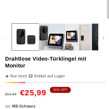
Medien
M
1
2
in
in
Modal
M
öffnen
ö
Drahtlose Video-Türklingel mit
Monitor
M8-Schwarz
🔥 Nur noch
22
Artikel auf Lager
Normaler
Verkaufspreis
56% OFF
€25,99
€59,98
Preis
Stil: