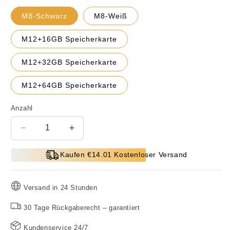
M8-Schwarz
M8-Weiß
M12+16GB Speicherkarte
M12+32GB Speicherkarte
M12+64GB Speicherkarte
Anzahl
Verringere
Erhöhe
die
die
Menge
Menge
Kaufen €14.01 Kostenloser Versand
für
für
Drahtlose
Drahtlose
Video-
Video-
Versand in 24 Stunden
Türklingel
Türklingel
mit
mit
30 Tage Rückgaberecht – garantiert
Monitor
Monitor
Kundenservice 24/7