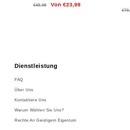
Normaler
Verkaufspreis
Von €23,99
€49,98
Nor
€79
Preis
Pre
Dienstleistung
FAQ
Über Uns
Kontaktiere Uns
Warum Wählen Sie Uns?
Rechte An Geistigem Eigentum