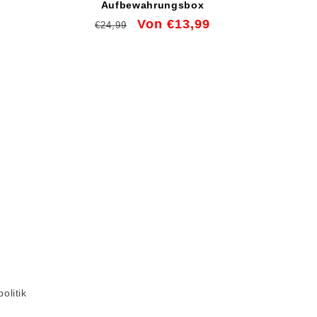
Aufbewahrungsbox
eis
Normaler
Verkaufspreis
Von €13,99
€24,99
Preis
olitik