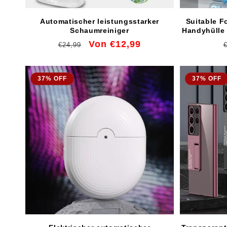
Automatischer leistungsstarker
Suitable F
Schaumreiniger
Handyhülle 
faltbar
Normaler
Verkaufspreis
Von €12,99
€24,99
Preis
37% OFF
37% OFF