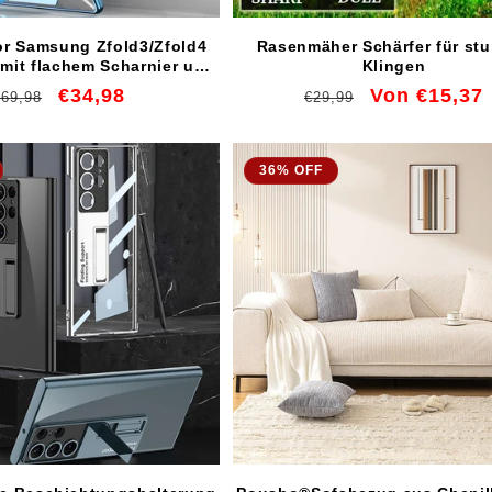
or Samsung Zfold3/Zfold4
Rasenmäher Schärfer für st
mit flachem Scharnier und
Klingen
er galvanisierter Linse
Normaler
Verkaufspreis
€34,98
Normaler
Verkaufspreis
Von €15,37
€69,98
€29,99
Preis
Preis
36% OFF