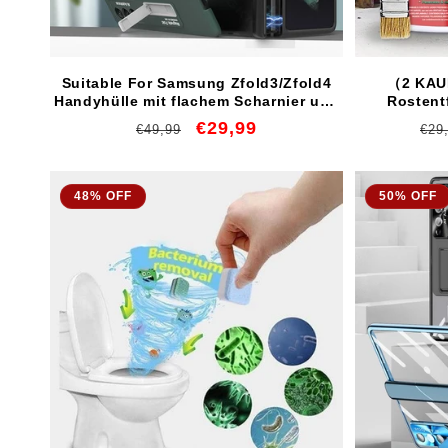
Suitable For Samsung Zfold3/Zfold4
（2 KAU
Handyhülle mit flachem Scharnier und
Rostent
faltbarer galvanisierter Linse
Normaler
Verkaufspreis
€29,99
Nor
€49,99
€29
Preis
Pre
48% OFF
50% OFF