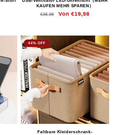
e-Stoff
USB-Ventilator LED-Uhrenlicht（MEHR
KAUFEN MEHR SPAREN）
Normaler
Verkaufspreis
Von €19,98
€38,98
Preis
44% OFF
Faltbare Kleiderschrank-