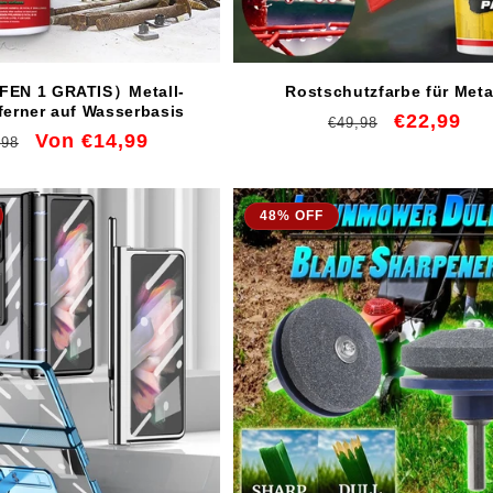
FEN 1 GRATIS）Metall-
Rostschutzfarbe für Meta
ferner auf Wasserbasis
Normaler
Verkaufspr
€22,99
€49,98
maler
Verkaufspreis
Von €14,99
,98
Preis
is
48% OFF