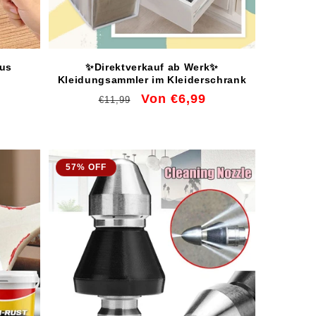
aus
✨Direktverkauf ab Werk✨
Kleidungsammler im Kleiderschrank
eis
Normaler
Verkaufspreis
Von €6,99
€11,99
Preis
57% OFF