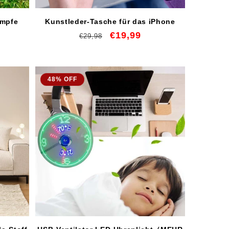
umpfe
Kunstleder-Tasche für das iPhone
Normaler
Verkaufspreis
€19,99
€29,98
Preis
48% OFF