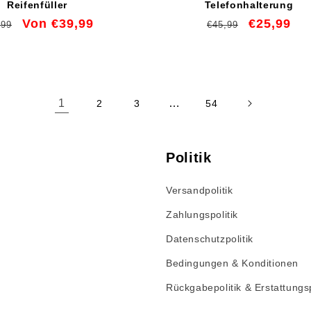
Reifenfüller
Telefonhalterung
maler
Verkaufspreis
Von €39,99
Normaler
Verkaufspr
€25,99
,99
€45,99
is
Preis
1
…
2
3
54
Politik
Versandpolitik
Zahlungspolitik
Datenschutzpolitik
Bedingungen & Konditionen
Rückgabepolitik & Erstattungsp