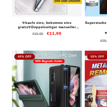
r
i
✨kaufe eins, bekomme eins
Superstarke
gratis✨Doppelseitiger manueller
e
Haarentferner
Normaler
Verkaufspreis
€11,99
€15,00
Preis
Nor
€29
:
Pre
40% OFF
50% OFF