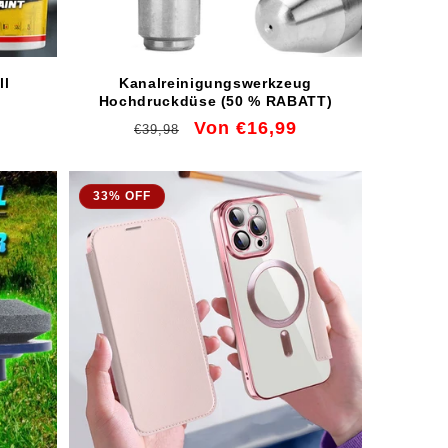
ll
Kanalreinigungswerkzeug
Hochdruckdüse (50 % RABATT)
eis
Normaler
Verkaufspreis
Von €16,99
€39,98
Preis
33% OFF