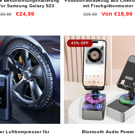
te Beschichtungshalterung
Pousbo®Sofabezug aus Chenill
 For Samsung Galaxy S23
mit Fischgrätenmuster
Normaler
Verkaufspreis
€24,99
Normaler
Verkaufspreis
Von €18,99
€39,99
€29,99
Preis
Preis
43% OFF
er Luftkompressor für
Bluetooth Audio Power