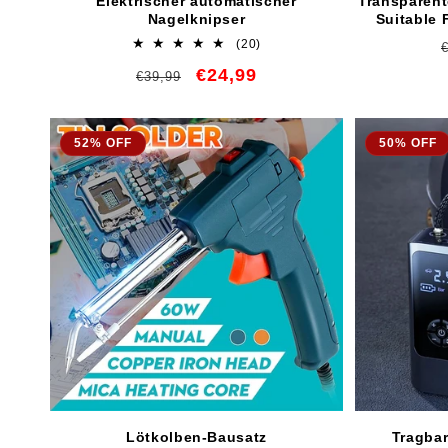
Elektrischer automatischer
Transparen
Nagelknipser
Suitable
20
(20)
Bewertungen
Normaler
Verkaufspreis
€24,99
insgesamt
€39,99
Preis
52% OFF
50% OFF
Lötkolben-Bausatz
Tragbar