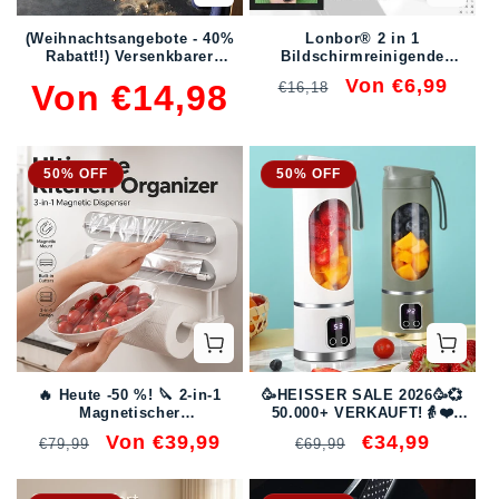
(Weihnachtsangebote - 40%
Lonbor® 2 in 1
Rabatt!!) Versenkbarer
Bildschirmreinigende
Lückenstaubreiniger
Sprühflasche und Tuch
Normaler
Normaler
Verkaufspreis
Von €6,99
Von €14,98
€16,18
Preis
Preis
50% OFF
50% OFF
🔥 Heute -50 %! 🔪 2-in-1
🥳HEISSER SALE 2026🥳💞
Magnetischer
50.000+ VERKAUFT!👵❤️
Folienschneider &
Tragbarer kabelloser
Normaler
Verkaufspreis
Von €39,99
Normaler
Verkaufspreis
€34,99
€79,99
€69,99
Küchenrollenhalter
Entsafter🍹
Preis
Preis