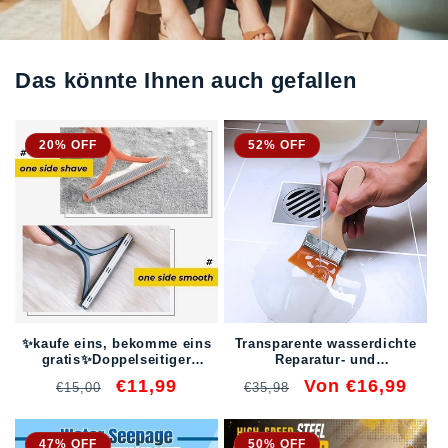
Das könnte Ihnen auch gefallen
20% OFF
52% OFF
✨kaufe eins, bekomme eins
Transparente wasserdichte
gratis✨Doppelseitiger
Reparatur- und
manueller Haarentferner
Dichtungsflüssigkeit
Normaler
Verkaufspreis
€11,99
Normaler
Verkaufspreis
Von €16,99
€15,00
€35,98
Preis
Preis
47% OFF
50% OFF