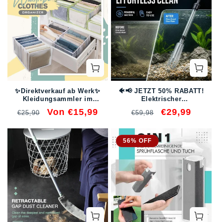
✨Direktverkauf ab Werk✨
🐠📢 JETZT 50% RABATT!
Kleidungsammler im
Elektrischer
Kleiderschrank（2 Stück）
Aquarienkiesreiniger –
Normaler
Verkaufspreis
Von €15,99
Normaler
Verkaufspreis
€29,99
€25,90
€59,98
Automatischer
Preis
Preis
Mulmabsauger,
wiederaufladbar &
wasserdicht – Perfekt für
56% OFF
sauberes Aquarium ohne
Wasserwechselstress ✨