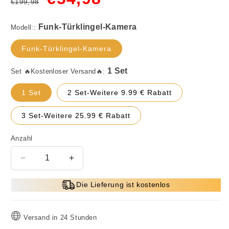
€199,98
Preis
Modell::
Funk-Türklingel-Kamera
Set 🔥Kostenloser Versand🔥:
1 Set
2 Set-Weitere 9.99 € Rabatt
3 Set-Weitere 25.99 € Rabatt
Anzahl
Verringere
Erhöhe
die
die
Menge
Menge
Die Lieferung ist kostenlos
für
für
Drahtlose
Drahtlose
Türklingel-
Türklingel-
Versand in 24 Stunden
Kamera:
Kamera: