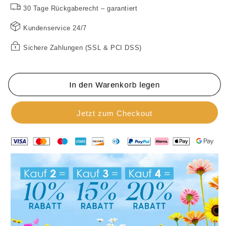
1080P,
1080P,
30 Tage Rückgaberecht – garantiert
170°-
170°-
Kundenservice 24/7
Winkel,
Winkel,
4,3-
4,3-
Sichere Zahlungen (SSL & PCI DSS)
Zoll-
Zoll-
Bildschirm,
Bildschirm,
IPX65-
IPX65-
Outdoor-
Outdoor-
In den Warenkorb legen
Wasserdichtigkeit,
Wasserdichtigkeit,
Nachtsicht
Nachtsicht
Jetzt zum Checkout