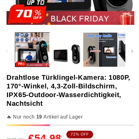
Medien
M
1
2
in
in
Modal
M
öffnen
ö
Drahtlose Türklingel-Kamera: 1080P,
170°-Winkel, 4,3-Zoll-Bildschirm,
IPX65-Outdoor-Wasserdichtigkeit,
Nachtsicht
Funk-Türklingel-Kamera
🔥 Nur noch
19
Artikel auf Lager
1 Set
Normaler
Verkaufspreis
72% OFF
€54,98