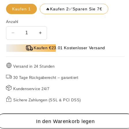
Kaufen 1
🔥Kaufen 2✅Sparen Sie 7€
Anzahl
Verringere
Erhöhe
die
die
Menge
Menge
Kaufen €23.01 Kostenloser Versand
für
für
2025
2025
Hot
Hot
Versand in 24 Stunden
Sale
Sale
💥
💥
30 Tage Rückgaberecht – garantiert
💦
💦
Kundenservice 24/7
Multifunktionaler
Multifunktionaler
Hochdruck-
Hochdruck-
Sichere Zahlungen (SSL & PCI DSS)
Duschkopf
Duschkopf
In den Warenkorb legen