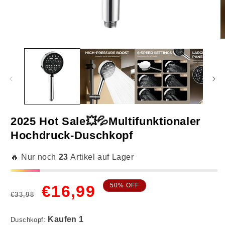
Medien
M
1
2
in
in
Modal
M
öffnen
ö
2025 Hot Sale💥💦Multifunktionaler
Hochdruck-Duschkopf
Kaufen 1
🔥 Nur noch
23
Artikel auf Lager
Normaler
Verkaufspreis
50% OFF
€16,99
€33,98
Preis
Duschkopf: