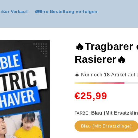
ißer Verkauf
🚛Ihre Bestellung verfolgen
🔥Tragbarer 
Rasierer🔥
🔥 Nur noch
18
Artikel auf
Normaler
€25,99
Blau (Mit Ersatzklinge)
Preis
FARBE:
1 Stk.
Blau (Mit Ersatzklinge)