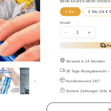
MEHR KAUFEN MEHR SPAREN
1 Stk.
2 Stk.(16 
Anzahl
Verringere
Erhöhe
die
die
Menge
Menge
Ka
für
für
🔥
🔥
Tragbarer
Tragbarer
Versand in 24 Stunden
elektrischer
elektrische
Mini-
Mini-
30 Tage Rückgaberecht – 
Rasierer
Rasierer
🔥
🔥
Kundenservice 24/7
Sichere Zahlungen (SSL 