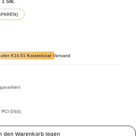
:
€ SPAREN)
ufen €14.01 Kostenloser Versand
r
garantiert
& PCI DSS)
In den Warenkorb legen