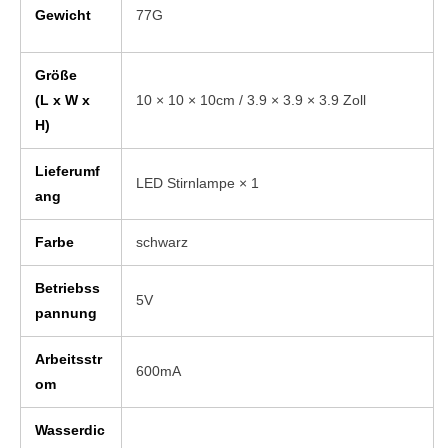
Gewicht
77G
Größe
(L x W x
10 × 10 × 10cm / 3.9 × 3.9 × 3.9 Zoll
H)
Lieferumf
LED Stirnlampe × 1
ang
Farbe
schwarz
Betriebss
5V
pannung
Arbeitsstr
600mA
om
Wasserdic