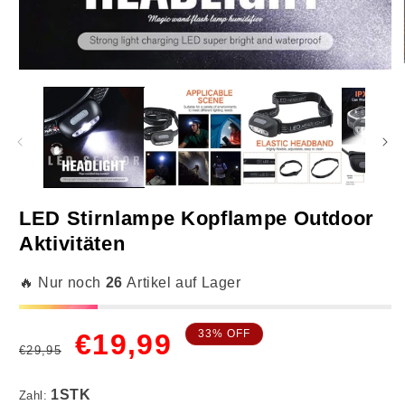
Medien
M
1
2
in
in
Modal
M
öffnen
ö
LED Stirnlampe Kopflampe Outdoor
Aktivitäten
1STK
🔥 Nur noch
26
Artikel auf Lager
Normaler
Verkaufspreis
33% OFF
€19,99
€29,95
Preis
Zahl: