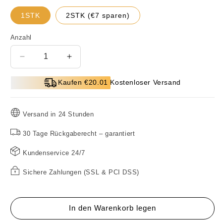
1STK
2STK (€7 sparen)
Anzahl
Verringere
Erhöhe
die
die
Menge
Menge
Kaufen €20.01 Kostenloser Versand
für
für
LED
LED
Stirnlampe
Stirnlampe
Versand in 24 Stunden
Kopflampe
Kopflampe
Outdoor
Outdoor
30 Tage Rückgaberecht – garantiert
Aktivitäten
Aktivitäten
Kundenservice 24/7
Sichere Zahlungen (SSL & PCI DSS)
In den Warenkorb legen