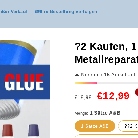
ißer Verkauf
🚛Ihre Bestellung verfolgen
?2 Kaufen, 1
Metallrepara
🔥 Nur noch
15
Artikel auf
Normaler
Verkaufspreis
€12,99
1 Sätze A&B
€19,99
Preis
Menge:
1 Sätze A&B
??2 K