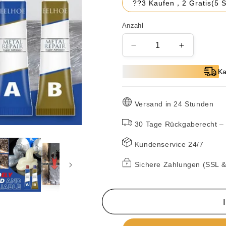
??3 Kaufen，2 Gratis(5 
Anzahl
Verringere
Erhöhe
die
die
Menge
Menge
Ka
für
für
?
?
2
2
Versand in 24 Stunden
Kaufen,
Kaufen,
1
1
30 Tage Rückgaberecht – 
Gratis?
Gratis?
Metallreparaturkleber
Metallrepar
Kundenservice 24/7
(A&amp;B)
(A&amp;B)
Sichere Zahlungen (SSL 