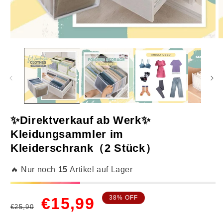
Medien
M
1
2
in
in
Modal
M
öffnen
ö
✨Direktverkauf ab Werk✨
Kleidungsammler im
Kleiderschrank（2 Stück）
Weiß
🔥 Nur noch
15
Artikel auf Lager
7 Fächer für mittlere Leggings(36*17*12 cm)
Normaler
Verkaufspreis
38% OFF
€15,99
€25,90
Preis