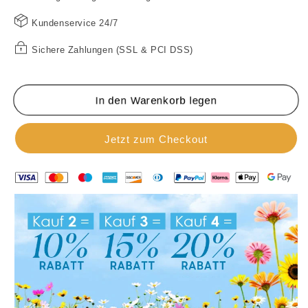
im
im
Kundenservice 24/7
Kleiderschrank（2
Kleiderschrank（2
Stück）
Stück）
Sichere Zahlungen (SSL & PCI DSS)
In den Warenkorb legen
Jetzt zum Checkout