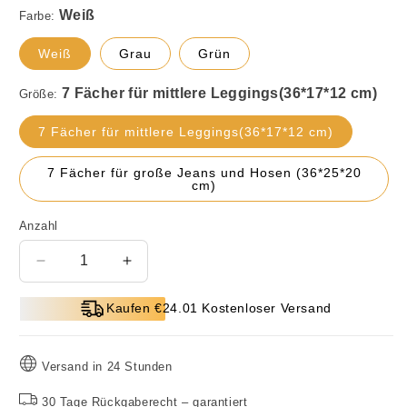
Farbe:
Weiß
Grau
Grün
Größe:
7 Fächer für mittlere Leggings(36*17*12 cm)
7 Fächer für große Jeans und Hosen (36*25*20
cm)
Anzahl
Verringere
Erhöhe
die
die
Menge
Menge
Kaufen €24.01 Kostenloser Versand
für
für
✨Direktverkauf
✨Direktverkauf
ab
ab
Versand in 24 Stunden
Werk✨
Werk✨
Kleidungsammler
Kleidungsammler
30 Tage Rückgaberecht – garantiert