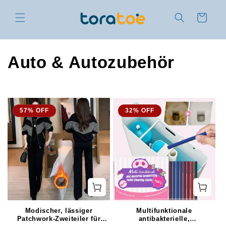
Direkt
zum
Warenkorb
Inhalt
K
Auto & Autozubehör
a
t
57% OFF
32% OFF
e
g
o
r
i
Modischer, lässiger
Multifunktionale
Patchwork-Zweiteiler für
antibakterielle,