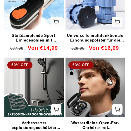
Stoßdämpfende Sport-
Universelle multifunktionale
Einlegesohlen mit
Erhöhungspolster für die
Fußgewölbeunterstützung
Waschmaschinenbasis
Normaler
Verkaufspreis
Von €14,99
Normaler
Verkaufspreis
Von €16,99
€37,98
€29,99
Preis
Preis
50% OFF
63% OFF
Verbesserter
Wasserdichte Open-Ear-
explosionsgeschützter
Ohrhörer mit