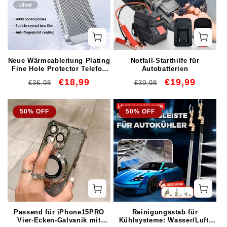
Neue Wärmeableitung Plating
Notfall-Starthilfe für
Fine Hole Protector Telefon
Autobatterien
Fall
Normaler
Verkaufspreis
€18,99
Normaler
Verkaufspreis
€19,99
€36,98
€39,98
Preis
Preis
50% OFF
50% OFF
Passend für iPhone15PRO
Reinigungsstab für
Vier-Ecken-Galvanik mit
Kühlsysteme: Wasser/Luft-