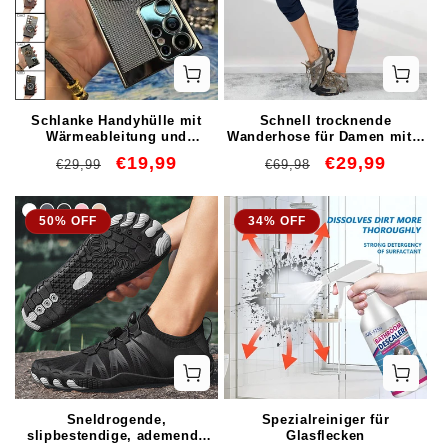
Schlanke Handyhülle mit
Schnell trocknende
Wärmeableitung und
Wanderhose für Damen mit 5
Gyroskop-Magnethalterung
Reißverschlusstaschen
Normaler
Verkaufspreis
€19,99
Normaler
Verkaufspreis
€29,99
€29,99
€69,98
für Samsung S24-21, Note20
Preis
Preis
50% OFF
34% OFF
Sneldrogende,
Spezialreiniger für
slipbestendige, ademende
Glasflecken