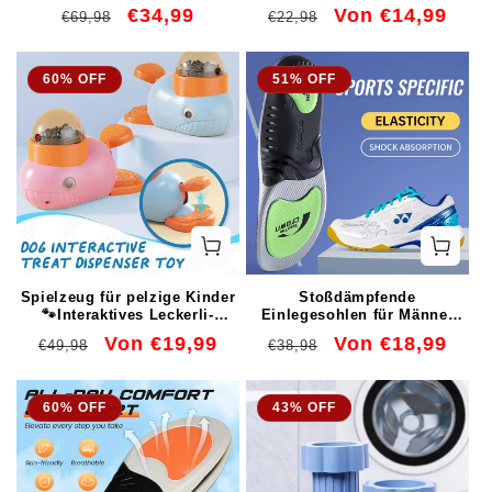
wandelschoenen
Normaler
Verkaufspreis
€34,99
Normaler
Verkaufspreis
Von €14,99
€69,98
€22,98
Preis
Preis
60% OFF
51% OFF
Spielzeug für pelzige Kinder
Stoßdämpfende
🐾Interaktives Leckerli-
Einlegesohlen für Männer
Spender-Spielzeug für Hunde
und Frauen
Normaler
Verkaufspreis
Von €19,99
Normaler
Verkaufspreis
Von €18,99
€49,98
€38,98
Preis
Preis
60% OFF
43% OFF