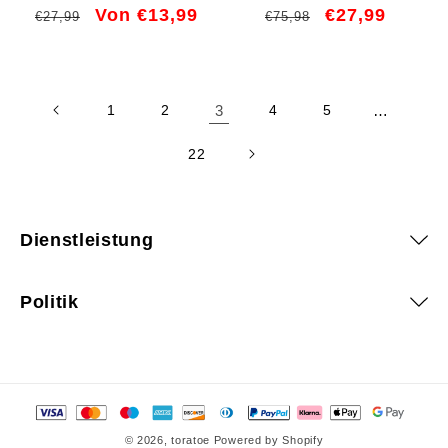
geflochtener Duschschlauch
Geräuschunterdrückung
Normaler
Verkaufspreis
Von €13,99
Normaler
Verkaufspreis
€27,99
€27,99
€75,98
– auslaufsicher
Preis
Preis
1
2
3
4
5
…
22
Dienstleistung
Politik
Zahlungsmethoden
© 2026,
toratoe
Powered by Shopify