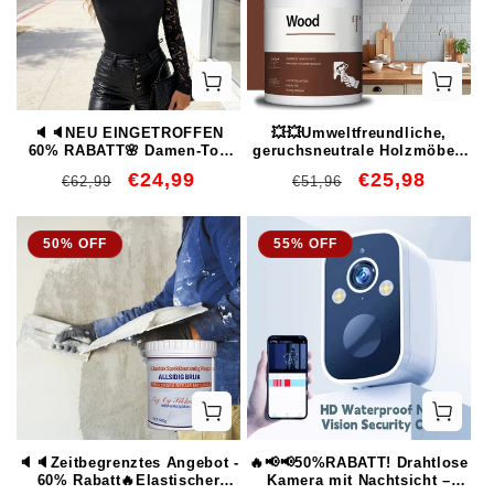
🔈🔈NEU EINGETROFFEN
💥💥Umweltfreundliche,
60% RABATT🌸 Damen-Top
geruchsneutrale Holzmöbel-
mit asymmetrischem Cut-out
Reparatur- und
Normaler
Verkaufspreis
€24,99
Normaler
Verkaufspreis
€25,98
€62,99
€51,96
und Spitzenärmeln👚
Renovierungsfarbe auf
Preis
Preis
Wasserbasis
50% OFF
55% OFF
🔈🔈Zeitbegrenztes Angebot -
🔥📢📢50%RABATT! Drahtlose
60% Rabatt🔥Elastischer
Kamera mit Nachtsicht –