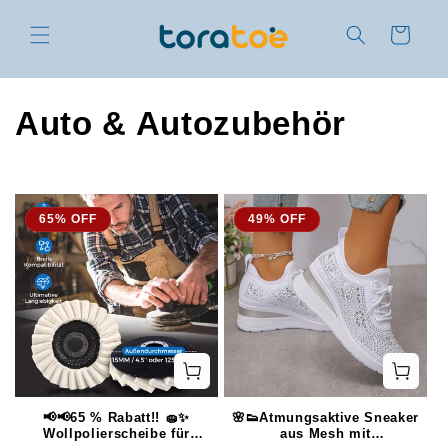
Direkt
zum
Warenkorb
Inhalt
K
Auto & Autozubehör
a
t
65% OFF
49% OFF
e
g
o
r
i
📢📢65 % Rabatt!! 🧽✨
🌸👟Atmungsaktive Sneaker
Wollpolierscheibe für
aus Mesh mit