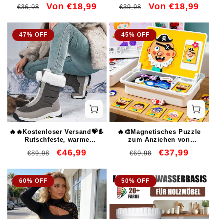
Betonrissen für eine
Tank Wasser leistungsstark
Normaler
Verkaufspreis
Von €18,99
Normaler
Verkaufspreis
Von €18,99
€36,98
€39,98
begrenzte Zeit 50 % Rabatt
sauber 🪸
Preis
Preis
47% OFF
45% OFF
🔥🔥Kostenloser Versand💝👢
🔥🎨Magnetisches Puzzle
Rutschfeste, warme
zum Anziehen von
Schneestiefel mit
Gesichtern für Kinder im
Normaler
Verkaufspreis
€46,99
Normaler
Verkaufspreis
€37,99
€89,98
€69,98
Reißverschluss für Damen✨
Vorschulalter
Preis
Preis
60% OFF
50% OFF