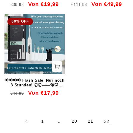
rissüberbrückender
Rund um die Uhr intelligente
Normaler
Verkaufspreis
Von €19,99
Normaler
Verkaufspreis
Von €49,99
€39,98
€111,98
Wandreparaturpaste
Sicherheit für Ihr Zuhause
Preis
Preis
60% OFF
📢📢📢📢 Flash Sale: Nur noch
3 Stunden! ⏰⏰——🎅🦷
Professioneller
Normaler
Verkaufspreis
Von €17,99
€44,99
multifunktionaler Ultraschall-
Preis
Zahnsteinentferner
1
…
20
21
22