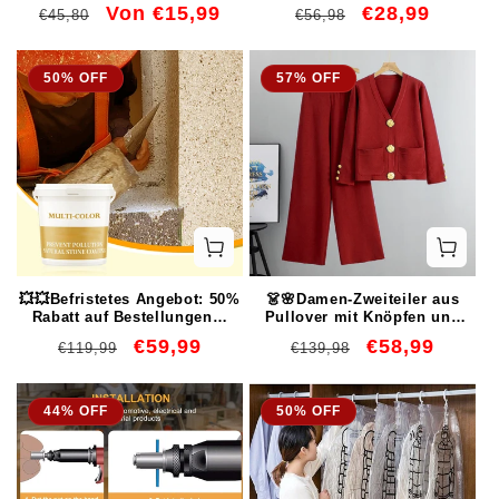
e
Winkelschchleifer –
Strassverzierung
Normaler
Verkaufspreis
Von €15,99
Normaler
Verkaufspreis
€28,99
€45,80
€56,98
Hochglanz-Spiegelfinish! 🚀⚡
Preis
Preis
:
50% OFF
57% OFF
💥💥Befristetes Angebot: 50%
👗🌸Damen-Zweiteiler aus
Rabatt auf Bestellungen🔥
Pullover mit Knöpfen und
Super Bulk 2kg
Hose mit weitem Bein
Normaler
Verkaufspreis
€59,99
Normaler
Verkaufspreis
€58,99
€119,99
€139,98
Sonderpackung🔥Wasserfeste
mehrfarbige Natursteinfarbe
Preis
Preis
gewaschen
44% OFF
50% OFF